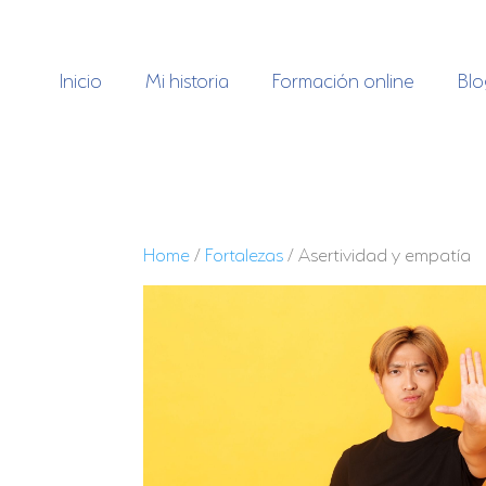
Ir
al
contenido
Inicio
Mi historia
Formación online
Blo
Home
/
Fortalezas
/ Asertividad y empatía