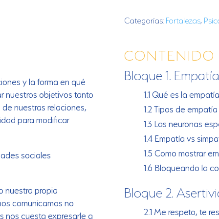
empatía
cantidad
Categorías:
Fortalezas
,
Psic
CONTENIDO
Bloque 1. Empatí
iones y la forma en qué
r nuestros objetivos tanto
1.1 Qué es la empatí
 de nuestras relaciones,
1.2 Tipos de empatía
idad para modificar
1.3 Las neuronas esp
1.4 Empatía vs simpa
1.5 Como mostrar em
dades sociales
1.6 Bloqueando la c
Bloque 2. Asertiv
o nuestra propia
 nos comunicamos no
2.1 Me respeto, te re
s nos cuesta expresarle a