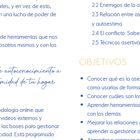
2.2 Enemigos de la a
les, y en vez de esto,
n una lucha de poder de
2.3 Relación entre a
y autoestima
2.4 El conflicto. Sabe
 de herramientas que nos
2.5 Técnicas asertiv
osotros mismos y con los
OBJETIVOS
de autoconocimiento a
timidad de tu hogar…
Conocer qué es la aser
como usarlas de forma 
Conocer cuáles son los
Aprender herramientas
dología online que
con los demás.
 videos externos y
Mejorar las relaciones
 las bases para gestionar
aprender a gestionar de
elicidad. Está programado
Aprender a expresar 