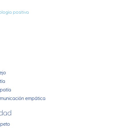
ología positiva
a
a
ejo
tía
patía
omunicación empática
idad
speto