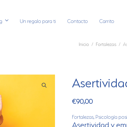
g
Un regalo para ti
Contacto
Carrito
Inicio
/
Fortalezas
/ As
Asertivida
€
90,00
Fortalezas
,
Psicología posi
Asertividad y em