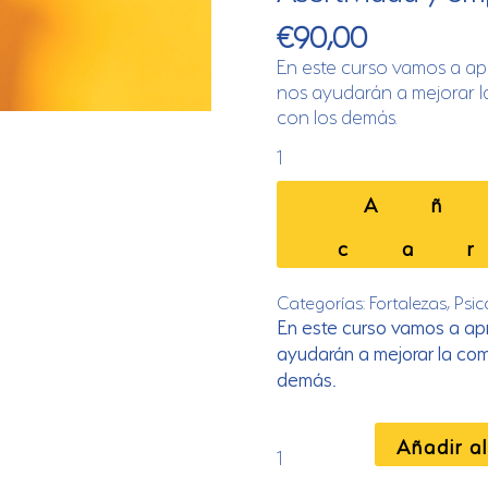
€
90,00
En este curso vamos a ap
nos ayudarán a mejorar 
con los demás.
Asertividad
y
empatía
A
cantidad
ca
Categorías:
Fortalezas
,
Psic
En este curso vamos a ap
ayudarán a mejorar la com
demás.
Asertividad
Añadir al
y