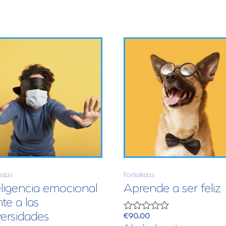
lezas
Fortalezas
eligencia emocional
Aprende a ser feliz
nte a las
ersidades
€
90,00
V