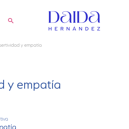
Buscar
ertividad y empatía
d y empatía
tiva
patía