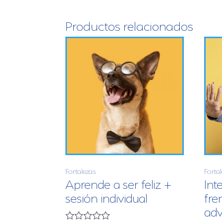
Productos relacionados
Fortalezas
Forta
Aprende a ser feliz +
Int
sesión individual
fre
adv