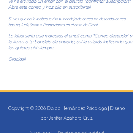
Te he enviado un email con el asunto “confirmar suscripción”.
Abre este correo y haz clic en suscribirte!!
Si ves que no lo recibes revisa tu bandeja de correo no deseado, correo
basura, Junk, Spam o Promociones en el caso de Gmail.
Lo ideal sería que marcaras el email como “Correo deseado” y
lo lleves a tu bandeja de entrada, así le estarás indicando que
los quieres ahí siempre.
Gracias!!
Copyright © 2026
Daida Hernández Psicóloga
| Diseño
por Jenifer Azahara Cruz
Aviso legal
Política de privacidad