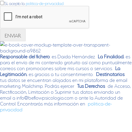
C
Sí, acepto la
politica-de-privacidad
h
e
c
k
b
ENVIAR
o
x
e
s
Responsable del fichero
: es Daida Hernández
La Finalidad
; es
*
para el envío de mi contenido gratuito así como puntualmente
correos con promociones sobre mis cursos o servicios.
La
Legitimación
; es gracias a tu consentimiento.
Destinatarios
:
tus datos se encuentran alojados en mi plataforma de email
marketing Mailchimp. Podrás ejercer
Tus Derechos
de Acceso,
Rectificación, Limitación o Suprimir tus datos enviando un
email a info@beflowpsicologia.com o ante la Autoridad de
Control. Encontrarás más información en
politica-de-
privacidad