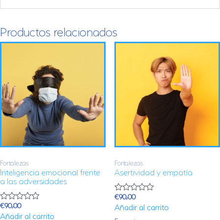
Productos relacionados
Fortalezas
Fortalezas
Inteligencia emocional frente
Asertividad y empatía
a las adversidades
€
90,00
V
€
90,00
Añadir al carrito
a
V
l
Añadir al carrito
a