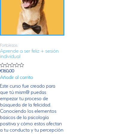
Fortalezas
Aprende a ser feliz + sesión
individual
€
160,00
V
Añadir al carrito
a
l
Este curso fue creado para
o
r
que tú mism@ puedas
a
empezar tu proceso de
d
o
búsqueda de la felicidad.
c
Conociendo los elementos
o
básicos de la psicología
n
0
positiva y cómo estos afectan
d
a tu conducta y tu percepción
e