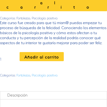
al
cantidad
carrito
Categorías:
Fortalezas
,
Psicología positiva
Este curso fue creado para que tú mism@ puedas empezar tu
proceso de búsqueda de la felicidad. Conociendo los elementos
básicos de la psicología positiva y cómo estos afectan a tu
conducta y tu percepción de la realidad podrás conocer qué
aspectos de tu interior te gustaría mejorar para poder ser feliz.
Aprende
Añadir al carrito
a
ser
feliz
cantidad
Categorías:
Fortalezas
,
Psicología positiva
Descripción