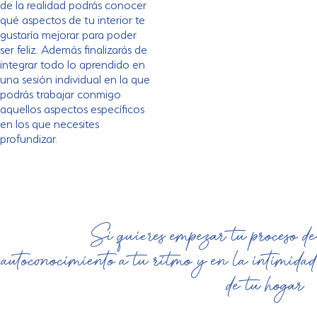
5
de la realidad podrás conocer
qué aspectos de tu interior te
gustaría mejorar para poder
ser feliz. Además finalizarás de
integrar todo lo aprendido en
una sesión individual en la que
podrás trabajar conmigo
aquellos aspectos específicos
en los que necesites
profundizar.
Si
q
uie
res empezar tu proceso de
autoconocimiento a tu ritmo y en la intimidad
de tu hogar…