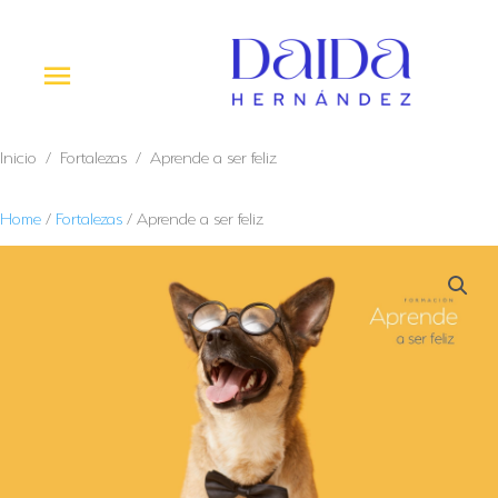
Ir
al
contenido
Menú
princi
Inicio
/
Fortalezas
/ Aprende a ser feliz
Home
/
Fortalezas
/ Aprende a ser feliz