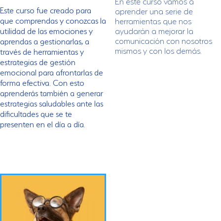
En este curso vamos a
o
l
r
Este curso fue creado para
aprender una serie de
o
a
r
que comprendas y conozcas la
herramientas que nos
d
a
utilidad de las emociones y
ayudarán a mejorar la
o
d
c
comunicación con nosotros
o
aprendas a gestionarlas, a
o
c
mismos y con los demás.
través de herramientas y
n
o
0
estrategias de gestión
n
d
0
emocional para afrontarlas de
e
d
forma efectiva. Con esto
5
e
5
aprenderás también a generar
estrategias saludables ante las
dificultades que se te
presenten en el día a día.